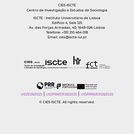
CIES-ISCTE
Centro de Investigação e Estudos de Sociologia
ISCTE - Instituto Universitário de Lisboa
Edifício 4, Sala 125
Av. das Forças Armadas, 40, 1649-026 Lisboa
Telefone: +351 210 464 018
Email:
cies@iscte-iul.pt
|
|
UID/3126/2025
UID/PRR/03126/2025
UID/PRR2/03126/2025
© CIES-ISCTE. All rights reserved.