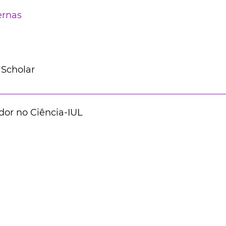
ernas
 Scholar
dor no Ciência-IUL