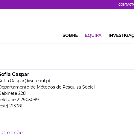
CONTACT
SOBRE
EQUIPA
INVESTIGA
Sofia Gaspar
Sofia.Gaspar@iscte-iul.pt
Departamento de Métodos de Pesquisa Social
Gabinete 228
Telefone 217903089
(ext:) 713381
estigação