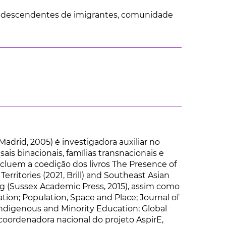
das, descendentes de imigrantes, comunidade
drid, 2005) é investigadora auxiliar no
ais binacionais, famílias transnacionais e
cluem a coedição dos livros The Presence of
ritories (2021, Brill) and Southeast Asian
g (Sussex Academic Press, 2015), assim como
ation; Population, Space and Place; Journal of
Indigenous and Minority Education; Global
coordenadora nacional do projeto AspirE,