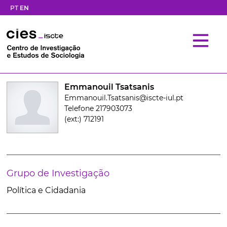
PT
EN
Emmanouil Tsatsanis
Emmanouil.Tsatsanis@iscte-iul.pt
Telefone 217903073
(ext:) 712191
Grupo de Investigação
Política e Cidadania