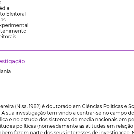
a
édia
 Eleitoral
cas
Experimental
retenimento
itorais
estigação
dania
reira (Nisa, 1982) é doutorado em Ciências Políticas e S
). A sua investigação tem vindo a centrar-se no campo d
blica e no estudo dos sistemas de media nacionais em 
 atitudes políticas (nomeadamente as atitudes em relação
mbém fazem parte dos seus interesses de investigação. N