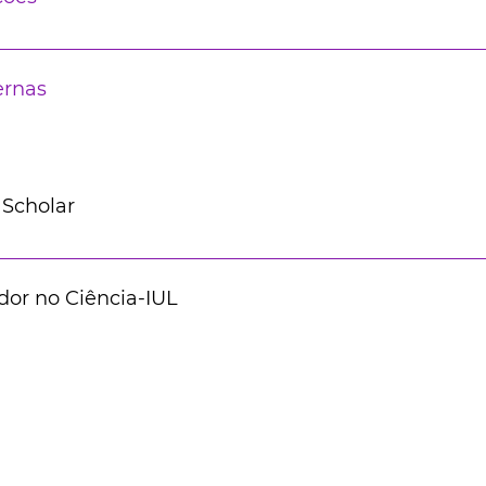
ernas
 Scholar
dor no Ciência-IUL