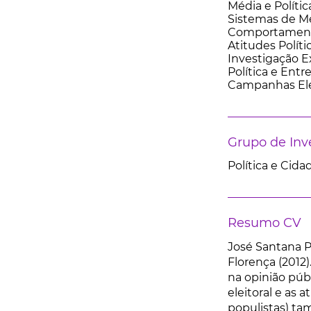
Média e Polític
Sistemas de M
Comportamento
Atitudes Políti
Investigação 
Política e Ent
Campanhas Ele
Grupo de Inv
Política e Cida
Resumo CV
José Santana Pe
Florença (2012
na opinião pú
eleitoral e as
populistas) ta