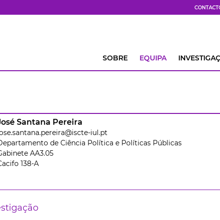
CONTACT
SOBRE
EQUIPA
INVESTIGA
José Santana Pereira
jose.santana.pereira@iscte-iul.pt
Departamento de Ciência Política e Políticas Públicas
Gabinete AA3.05
Cacifo 138-A
estigação