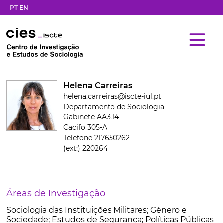
PT
EN
Helena Carreiras
helena.carreiras@iscte-iul.pt
Departamento de Sociologia
Gabinete AA3.14
Cacifo 305-A
Telefone 217650262
(ext:) 220264
Áreas de Investigação
Sociologia das Instituições Militares; Género e
Sociedade; Estudos de Segurança; Políticas Públicas