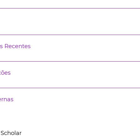
s Recentes
ções
ernas
 Scholar