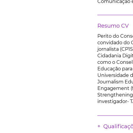
Comunicação e
Resumo CV
Perito do Cons
convidado do C
jornalista (CP
Cidadania Digit
como o Consel
Educação para 
Universidade d
Journalism Edu
Engagement (fi
Strengthening 
investigador- 
Qualificaç