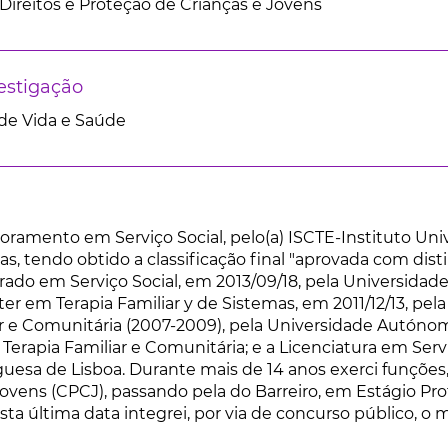
ireitos e Proteção de Crianças e Jovens
estigação
de Vida e Saúde
ramento em Serviço Social, pelo(a) ISCTE-Instituto Unive
cas, tendo obtido a classificação final "aprovada com dist
rado em Serviço Social, em 2013/09/18, pela Universid
er em Terapia Familiar y de Sistemas, em 2011/12/13, pel
ar e Comunitária (2007-2009), pela Universidade Autóno
Terapia Familiar e Comunitária; e a Licenciatura em Serv
guesa de Lisboa. Durante mais de 14 anos exerci funçõe
ovens (CPCJ), passando pela do Barreiro, em Estágio Prof
esta última data integrei, por via de concurso público, o 