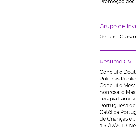
Promoção dos D
Grupo de Inv
Género, Curso 
Resumo CV
Concluí o Douto
Políticas Públi
Concluí o Mest
honrosa; o Mast
Terapia Famili
Portuguesa de 
Católica Portu
de Crianças e J
a 31/12/2010. N