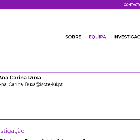
CONTACT
SOBRE
EQUIPA
INVESTIGA
Ana Carina Ruxa
Ana_Carina_Ruxa@iscte-iul.pt
estigação