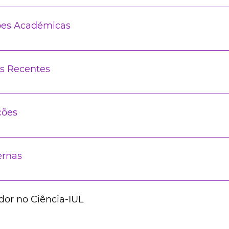
ões Académicas
s Recentes
ções
ernas
dor no Ciência-IUL