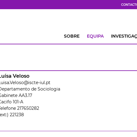
CONTACT
SOBRE
EQUIPA
INVESTIGA
Luísa Veloso
Luisa.Veloso@iscte-iul.pt
Departamento de Sociologia
Gabinete AA3.17
Cacifo 101-A
Telefone 217650282
(ext:) 221238