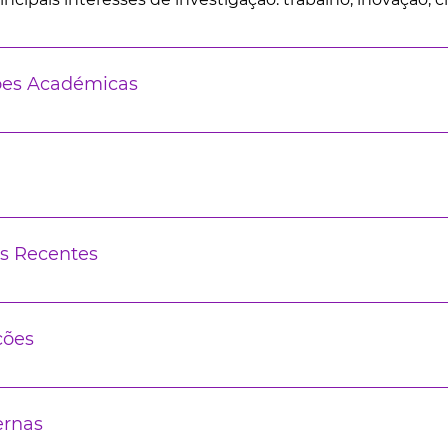
ões Académicas
s Recentes
ções
ernas