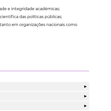
dade e integridade académicas;
tífica das políticas públicas;
s, tanto em organizações nacionais como
▶
▶
▶