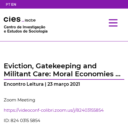
PT
EN
Eviction, Gatekeeping and
Militant Care: Moral Economies of
Housing in Austerity London
Encontro Leitura | 23 março 2021
Zoom Meeting
https://videoconf-colibri.zoom.us/j/82403155854
ID: 824 0315 5854