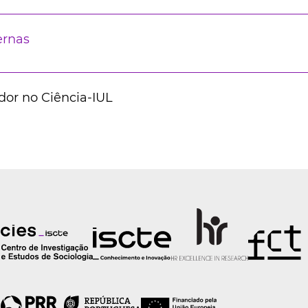
ernas
dor no Ciência-IUL