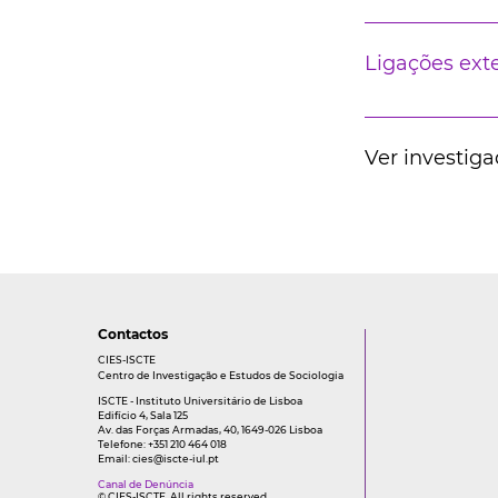
Ligações ext
Ver investiga
Contactos
CIES-ISCTE
Centro de Investigação e Estudos de Sociologia
ISCTE - Instituto Universitário de Lisboa
Edifício 4, Sala 125
Av. das Forças Armadas, 40, 1649-026 Lisboa
Telefone: +351 210 464 018
Email:
cies@iscte-iul.pt
Canal de Denúncia
© CIES-ISCTE. All rights reserved.