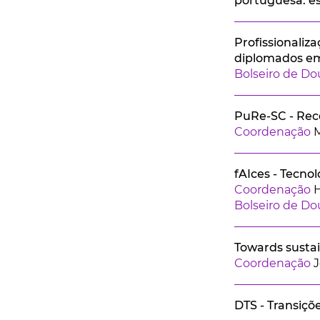
portuguesa: es
Profissionaliza
diplomados em
Bolseiro de D
PuRe-SC - Rec
Coordenação
M
fAIces - Tecno
Coordenação
Bolseiro de D
Towards sustai
Coordenação
J
DTS - Transiçõe