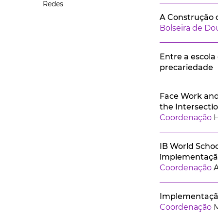
Redes
A Construção d
Bolseira de D
Entre a escola
precariedade
Face Work and 
the Intersecti
Coordenação
IB World Schoo
implementação
Coordenação
A
Implementação
Coordenação
M