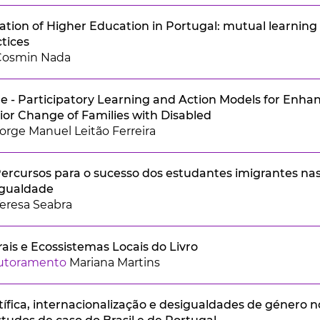
sation of Higher Education in Portugal: mutual learning 
tices
Cosmin Nada
 - Participatory Learning and Action Models for Enha
or Change of Families with Disabled
orge Manuel Leitão Ferreira
rcursos para o sucesso dos estudantes imigrantes nas
igualdade
eresa Seabra
rais e Ecossistemas Locais do Livro
outoramento
Mariana Martins
ífica, internacionalização e desigualdades de género n