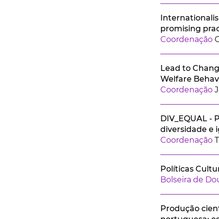
Internationali
promising prac
Coordenação
Lead to Change
Welfare Behavi
Coordenação
J
DIV_EQUAL - Pe
diversidade e 
Coordenação
T
Políticas Cultu
Bolseira de D
Produção cient